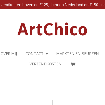
erzendkosten boven de €125,- binnen Nederland en €150.- na
ArtChico
OVER MIJ
CONTACT
MARKTEN EN BEURZEN
VERZENDKOSTEN