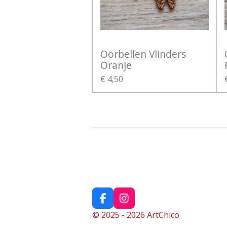
Oorbellen Vlinders
Oranje
€ 4,50
F
I
a
n
© 2025 - 2026 ArtChico
c
s