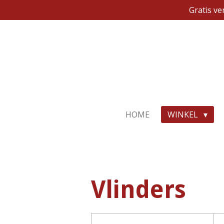
Gratis v
Ga
direct
naar
de
hoofdinhoud
HOME
WINKEL
Vlinders