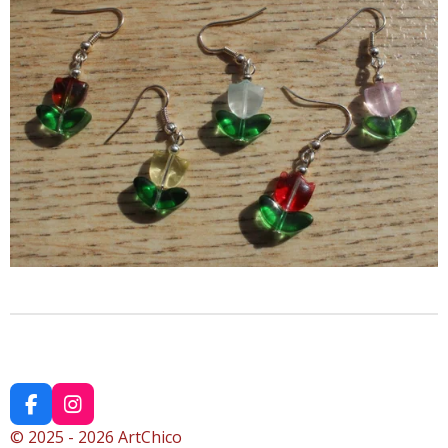
F
I
a
n
© 2025 - 2026 ArtChico