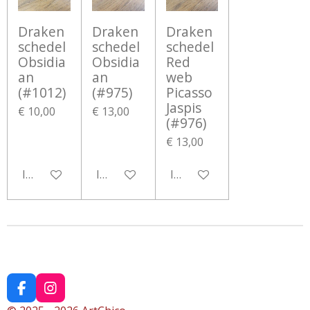
Draken
Draken
Draken
schedel
schedel
schedel
Obsidia
Obsidia
Red
an
an
web
(#1012)
(#975)
Picasso
Jaspis
€ 10,00
€ 13,00
(#976)
€ 13,00
In winkelwagen
In winkelwagen
In winkelwagen
F
I
a
n