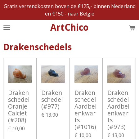
Gratis verzendkosten boven de €125,- binnen Nederland
Ga
en €150.- naar België
direct
naar
ArtChico
de
hoofdinhoud
Drakenschedels
Draken
Draken
Draken
Draken
schedel
schedel
schedel
schedel
Oranje
(#977)
Aardbei
Aardbei
Calciet
enkwar
enkwar
€ 13,00
(#208)
ts
ts
(#1016)
(#973)
€ 10,00
€ 10,00
€ 13,00