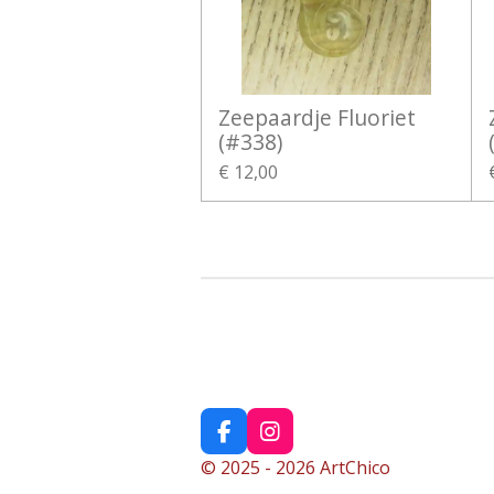
Zeepaardje Fluoriet
(#338)
€ 12,00
F
I
a
n
© 2025 - 2026 ArtChico
c
s