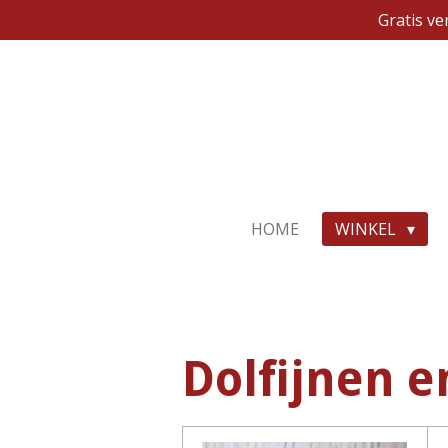
Gratis v
Ga
direct
naar
de
hoofdinhoud
HOME
WINKEL
Dolfijnen 