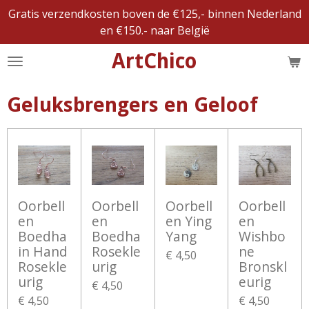
Gratis verzendkosten boven de €125,- binnen Nederland
Ga
en €150.- naar België
direct
naar
ArtChico
de
hoofdinhoud
Geluksbrengers en Geloof
Oorbell
Oorbell
Oorbell
Oorbell
en
en
en Ying
en
Boedha
Boedha
Yang
Wishbo
in Hand
Rosekle
ne
€ 4,50
Rosekle
urig
Bronskl
urig
eurig
€ 4,50
€ 4,50
€ 4,50