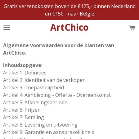
Gratis verzendkosten boven de €125,- binnen Nederland
Ga
en €150.- naar België
direct
naar
ArtChico
de
hoofdinhoud
Algemene voorwaarden voor de klanten van
ArtChico.
Inhoudsopgave:
Artikel 1: Definities
Artikel 2: Identiteit van de verkoper
Artikel 3: Toepasselijkheid
Artikel 4: Aanbieding - Offerte - Overeenkomst
Artikel 5: Afkoelingsperiode
Artikel 6: Prijzen
Artikel 7: Betaling
Artikel 8: Levering en uitvoering
Artikel 9: Garantie en aansprakelijkheid