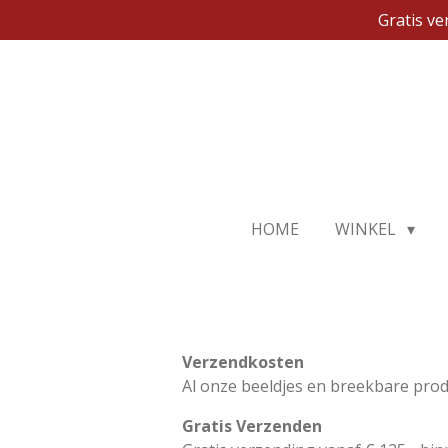
Gratis v
Ga
direct
naar
de
hoofdinhoud
HOME
WINKEL
Verzendkosten
Al onze beeldjes en breekbare pro
Gratis Verzenden