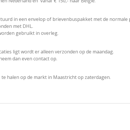
nnen Nederland en vanaf € 150,- naar België.
tuurd in een envelop of brievenbuspakket met de normale 
onden met DHL.
rden gebruikt in overleg.
caties ligt wordt er alleen verzonden op de maandag.
s neem dan even contact op.
 te halen op de markt in Maastricht op zaterdagen.