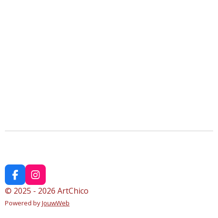
F
I
a
n
© 2025 - 2026 ArtChico
c
s
Powered by
JouwWeb
e
t
b
a