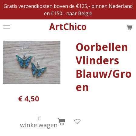
Gratis verzendkosten boven de €125,- binnen Nederland
Ga
en €150.- naar België
direct
naar
ArtChico
de
hoofdinhoud
Oorbellen
Vlinders
Blauw/Gro
en
€ 4,50
In
winkelwagen