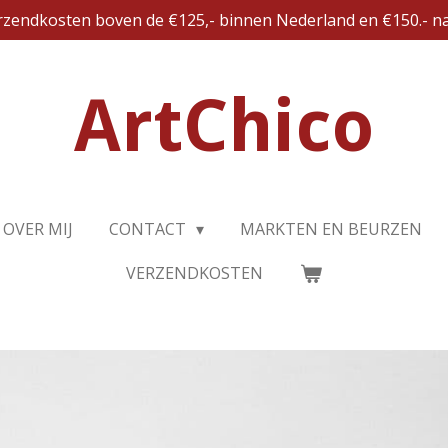
erzendkosten boven de €125,- binnen Nederland en €150.- na
ArtChico
OVER MIJ
CONTACT
MARKTEN EN BEURZEN
VERZENDKOSTEN