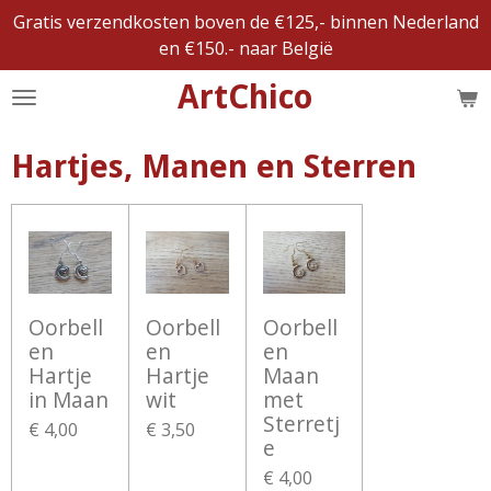
Gratis verzendkosten boven de €125,- binnen Nederland
Ga
en €150.- naar België
direct
naar
ArtChico
de
hoofdinhoud
Hartjes, Manen en Sterren
Oorbell
Oorbell
Oorbell
en
en
en
Hartje
Hartje
Maan
in Maan
wit
met
Sterretj
€ 4,00
€ 3,50
e
€ 4,00