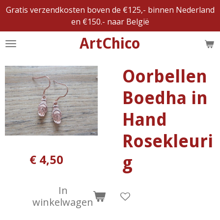
Gratis verzendkosten boven de €125,- binnen Nederland
Ga
en €150.- naar België
direct
naar
ArtChico
de
hoofdinhoud
Oorbellen
Boedha in
Hand
Rosekleuri
€ 4,50
g
In
winkelwagen