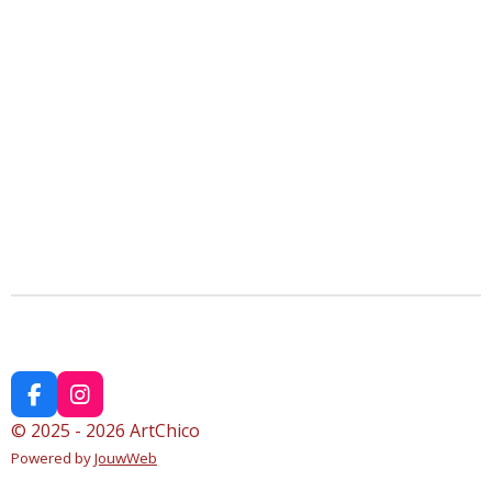
F
I
a
n
© 2025 - 2026 ArtChico
c
s
Powered by
JouwWeb
e
t
b
a