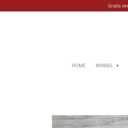
Gratis v
Ga
direct
naar
de
hoofdinhoud
HOME
WINKEL