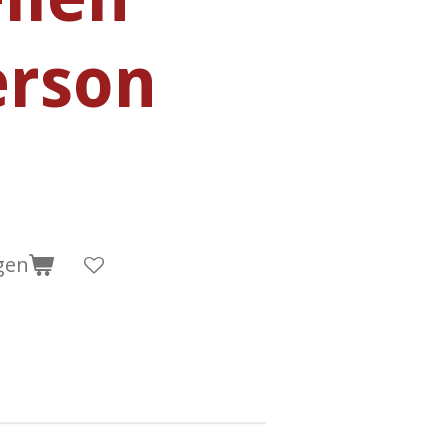
rson
gen