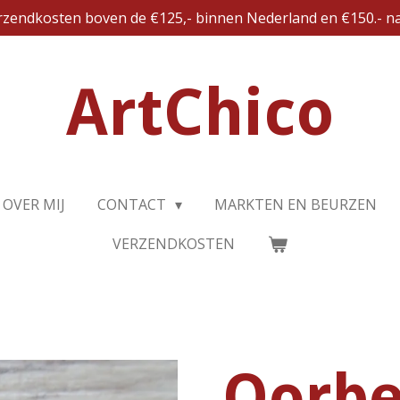
erzendkosten boven de €125,- binnen Nederland en €150.- na
ArtChico
OVER MIJ
CONTACT
MARKTEN EN BEURZEN
VERZENDKOSTEN
Oorbe