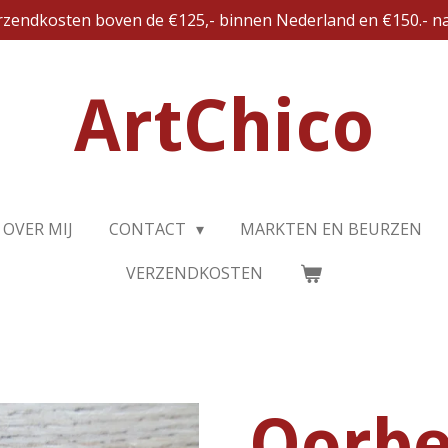
erzendkosten boven de €125,- binnen Nederland en €150.- na
ArtChico
OVER MIJ
CONTACT
MARKTEN EN BEURZEN
VERZENDKOSTEN
Oorbe