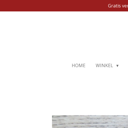
Gratis v
Ga
direct
naar
de
hoofdinhoud
HOME
WINKEL