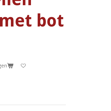
met bot
gen