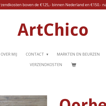
erzendkosten boven de €125,- binnen Nederland en €150.- na
ArtChico
OVER MIJ
CONTACT
MARKTEN EN BEURZEN
VERZENDKOSTEN
Oorbe