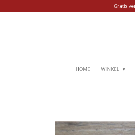
Gratis v
Ga
direct
naar
de
hoofdinhoud
HOME
WINKEL