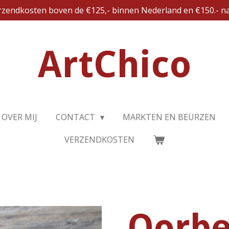
erzendkosten boven de €125,- binnen Nederland en €150.- na
ArtChico
OVER MIJ
CONTACT
MARKTEN EN BEURZEN
VERZENDKOSTEN
Oorbe