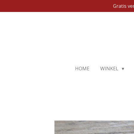
Gratis v
Ga
direct
naar
de
hoofdinhoud
HOME
WINKEL