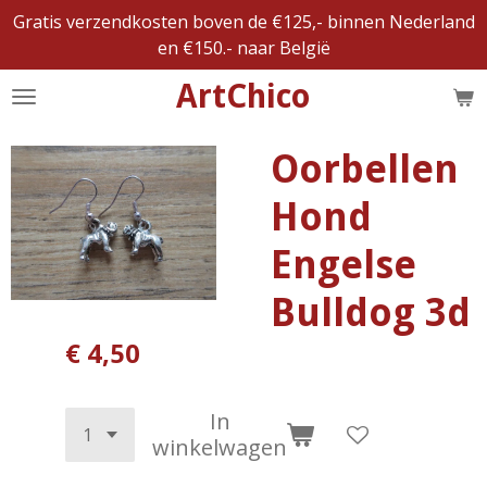
Gratis verzendkosten boven de €125,- binnen Nederland
Ga
en €150.- naar België
direct
naar
ArtChico
de
hoofdinhoud
Oorbellen
Hond
Engelse
Bulldog 3d
€ 4,50
In
winkelwagen