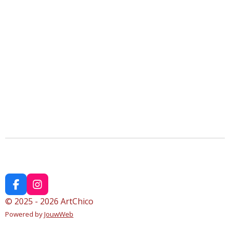
F
I
a
n
© 2025 - 2026 ArtChico
c
s
Powered by
JouwWeb
e
t
b
a