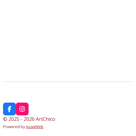
F
I
a
n
© 2025 - 2026 ArtChico
c
s
Powered by
JouwWeb
e
t
b
a