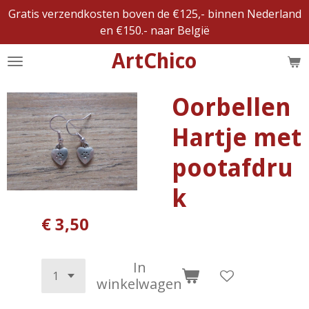
Gratis verzendkosten boven de €125,- binnen Nederland
Ga
en €150.- naar België
direct
naar
ArtChico
de
hoofdinhoud
Oorbellen
Hartje met
pootafdru
k
€ 3,50
In
winkelwagen