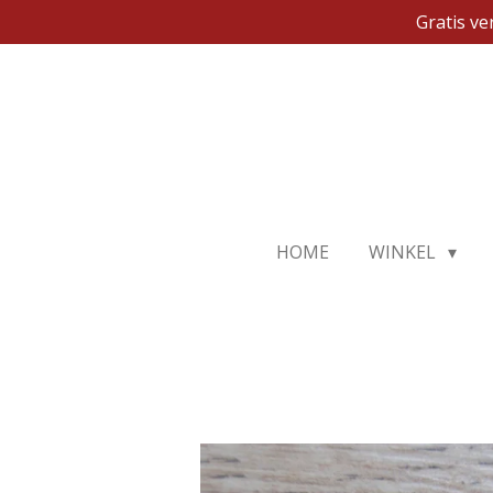
Gratis v
Ga
direct
naar
de
hoofdinhoud
HOME
WINKEL