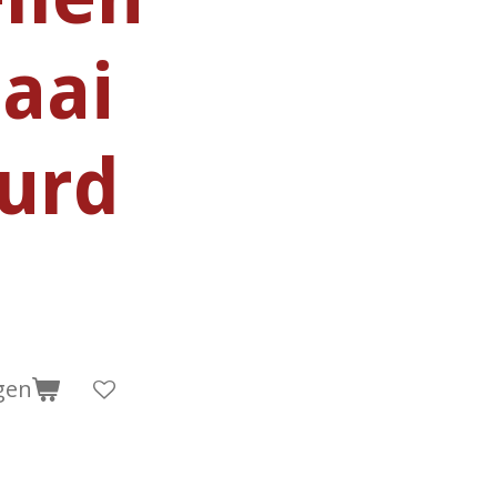
aai
urd
gen