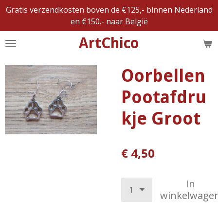
Gratis verzendkosten boven de €125,- binnen Nederland
Ga
en €150.- naar België
direct
naar
ArtChico
de
hoofdinhoud
Oorbellen
Pootafdru
kje Groot
€ 4,50
In
winkelwage