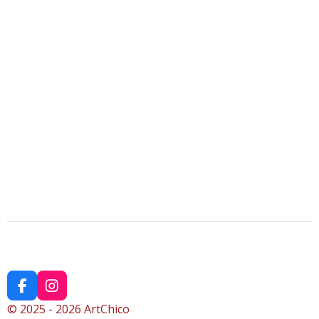
F
I
a
n
© 2025 - 2026 ArtChico
c
s