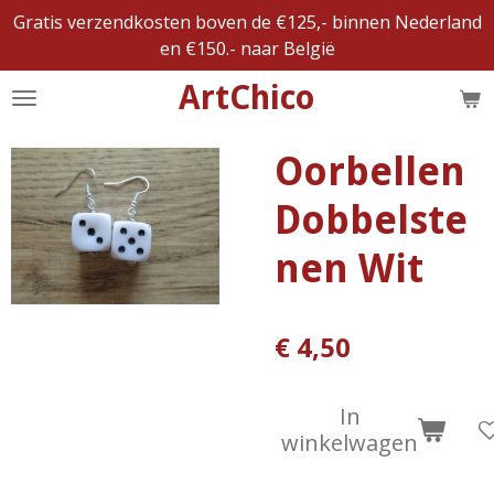
Gratis verzendkosten boven de €125,- binnen Nederland
Ga
en €150.- naar België
direct
naar
ArtChico
de
hoofdinhoud
Oorbellen
Dobbelste
nen Wit
€ 4,50
In
winkelwagen