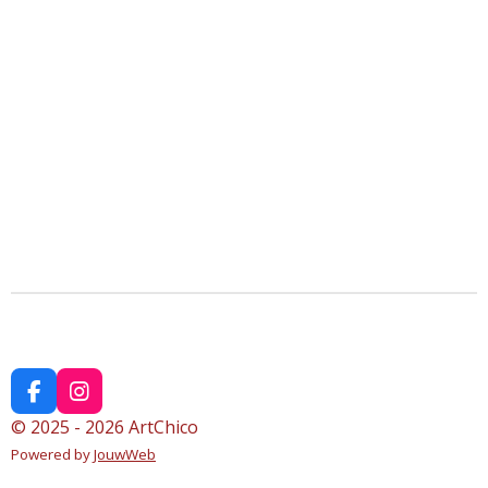
F
I
a
n
© 2025 - 2026 ArtChico
c
s
Powered by
JouwWeb
e
t
b
a