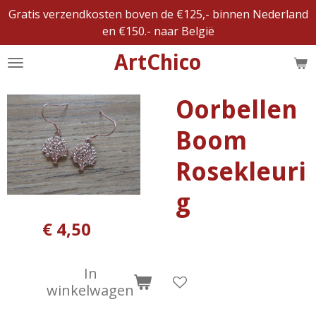
Gratis verzendkosten boven de €125,- binnen Nederland
Ga
en €150.- naar België
direct
naar
ArtChico
de
hoofdinhoud
Oorbellen
Boom
Rosekleuri
g
€ 4,50
In
winkelwagen