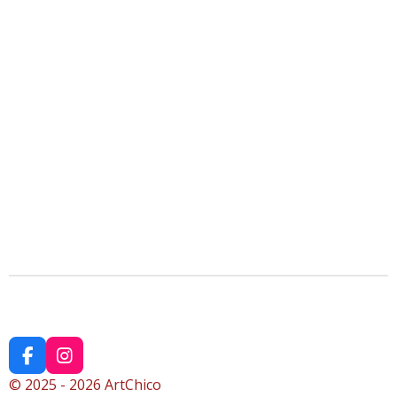
F
I
a
n
© 2025 - 2026 ArtChico
c
s