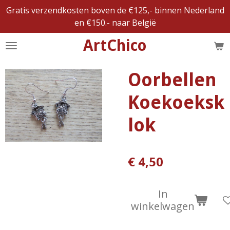
Gratis verzendkosten boven de €125,- binnen Nederland
Ga
en €150.- naar België
direct
naar
ArtChico
de
hoofdinhoud
Oorbellen
Koekoeksk
lok
€ 4,50
In
winkelwagen