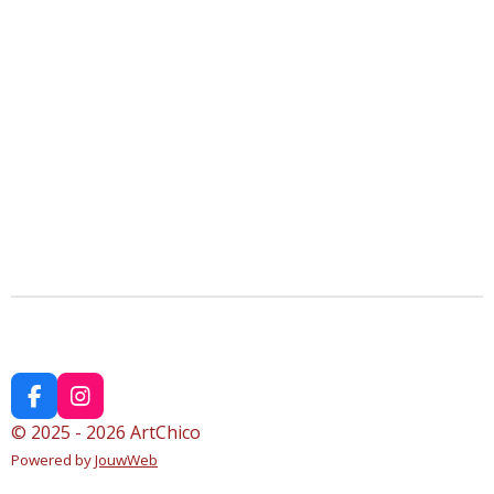
F
I
a
n
© 2025 - 2026 ArtChico
c
s
Powered by
JouwWeb
e
t
b
a