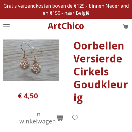
Gratis verzendkosten boven de €125,- binnen Nederland
Ga
en €150.- naar België
direct
naar
ArtChico
de
hoofdinhoud
Oorbellen
Versierde
Cirkels
Goudkleur
€ 4,50
ig
In
winkelwagen