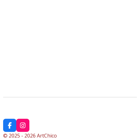
F
I
a
n
© 2025 - 2026 ArtChico
c
s