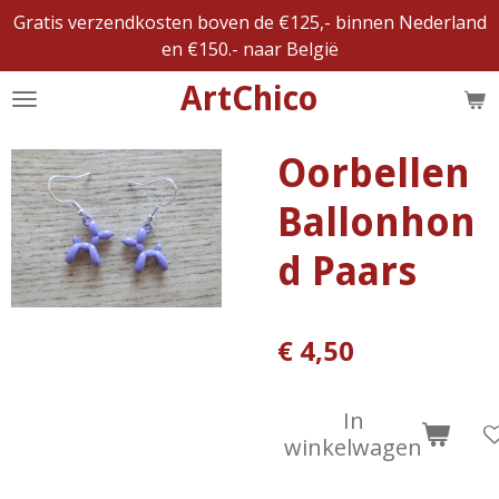
Gratis verzendkosten boven de €125,- binnen Nederland
Ga
en €150.- naar België
direct
naar
ArtChico
de
hoofdinhoud
Oorbellen
Ballonhon
d Paars
€ 4,50
In
winkelwagen