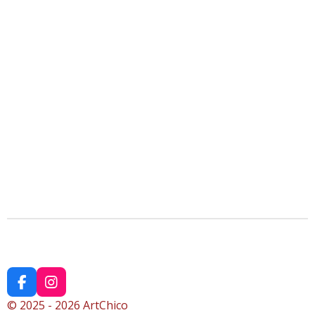
F
I
a
n
© 2025 - 2026 ArtChico
c
s