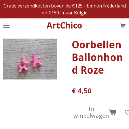
Gratis verzendkosten boven de €125,- binnen Nederland
Ga
en €150.- naar België
direct
naar
ArtChico
de
hoofdinhoud
Oorbellen
Ballonhon
d Roze
€ 4,50
In
winkelwagen