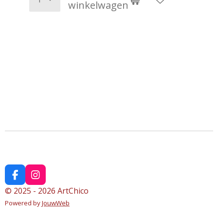
winkelwagen
F
I
a
n
© 2025 - 2026 ArtChico
c
s
Powered by
JouwWeb
e
t
b
a