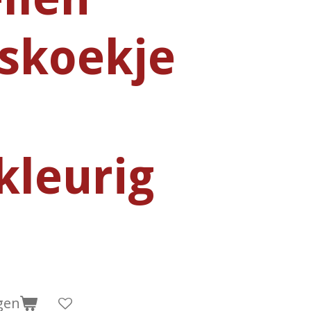
skoekje
r
kleurig
gen