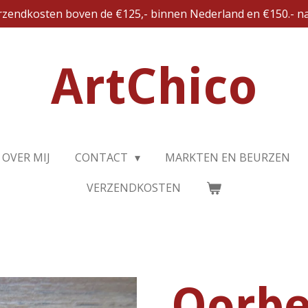
erzendkosten boven de €125,- binnen Nederland en €150.- na
ArtChico
OVER MIJ
CONTACT
MARKTEN EN BEURZEN
VERZENDKOSTEN
Oorbe