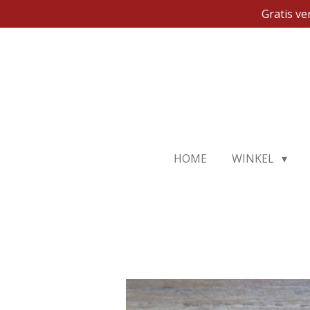
Gratis v
Ga
direct
naar
de
hoofdinhoud
HOME
WINKEL