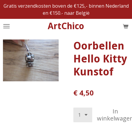
Gratis verzendkosten boven de €125,- binnen Nederland
Ga
en €150.- naar België
direct
naar
ArtChico
de
hoofdinhoud
Oorbellen
Hello Kitty
Kunstof
€ 4,50
In
winkelwage