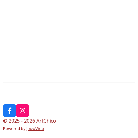
F
I
a
n
© 2025 - 2026 ArtChico
c
s
Powered by
JouwWeb
e
t
b
a