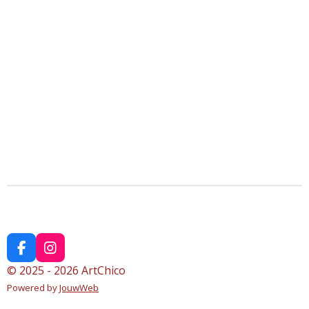
F
I
a
n
© 2025 - 2026 ArtChico
c
s
Powered by
JouwWeb
e
t
b
a