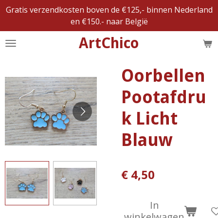
Gratis verzendkosten boven de €125,- binnen Nederland
Ga
en €150.- naar België
direct
naar
ArtChico
de
hoofdinhoud
Oorbellen
Pootafdru
k Licht
Blauw
€ 4,50
In
winkelwagen