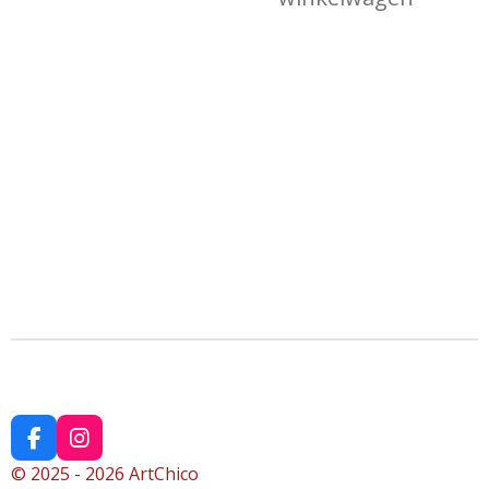
F
I
a
n
© 2025 - 2026 ArtChico
c
s