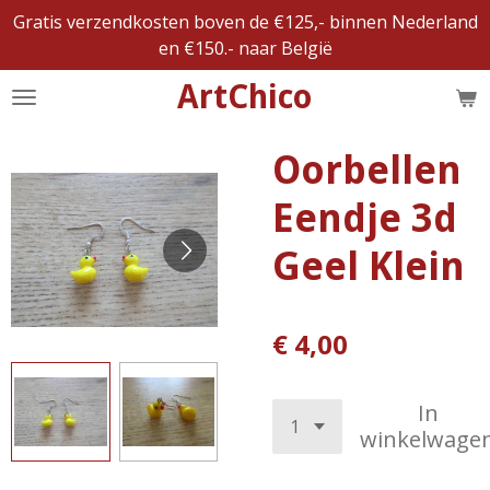
Gratis verzendkosten boven de €125,- binnen Nederland
Ga
en €150.- naar België
direct
naar
ArtChico
de
hoofdinhoud
Oorbellen
Eendje 3d
Geel Klein
€ 4,00
In
winkelwage