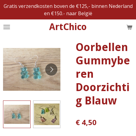
Gratis verzendkosten boven de €125,- binnen Nederland
Ga
en €150.- naar België
direct
naar
ArtChico
de
hoofdinhoud
Oorbellen
Gummybe
ren
Doorzichti
g Blauw
€ 4,50