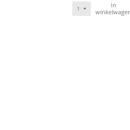
In
winkelwage