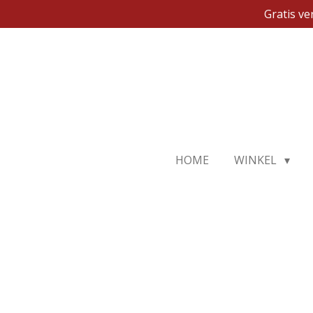
Gratis v
Ga
direct
naar
de
hoofdinhoud
HOME
WINKEL