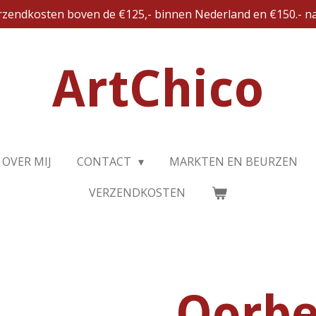
erzendkosten boven de €125,- binnen Nederland en €150.- na
ArtChico
OVER MIJ
CONTACT
MARKTEN EN BEURZEN
VERZENDKOSTEN
Oorbe