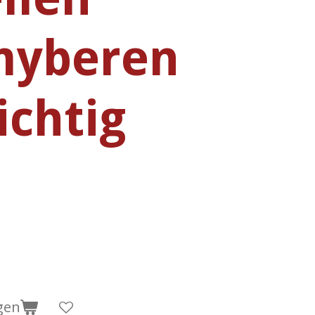
yberen
ichtig
gen