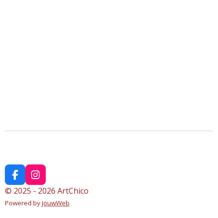
F
I
a
n
© 2025 - 2026 ArtChico
c
s
Powered by
JouwWeb
e
t
b
a