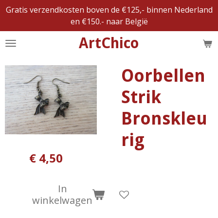
Gratis verzendkosten boven de €125,- binnen Nederland
Ga
en €150.- naar België
direct
naar
ArtChico
de
hoofdinhoud
Oorbellen
Strik
Bronskleu
rig
€ 4,50
In
winkelwagen