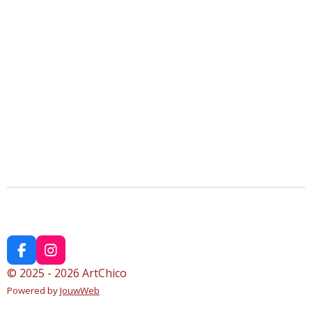
F
I
a
n
© 2025 - 2026 ArtChico
c
s
Powered by
JouwWeb
e
t
b
a