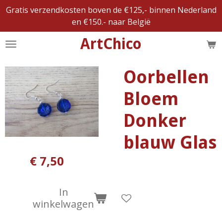
Gratis verzendkosten boven de €125,- binnen Nederland
Ga
en €150.- naar België
direct
naar
ArtChico
de
hoofdinhoud
Oorbellen
Bloem
Donker
blauw Glas
€ 7,50
In
winkelwagen