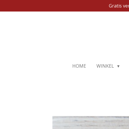
Gratis v
Ga
direct
naar
de
hoofdinhoud
HOME
WINKEL