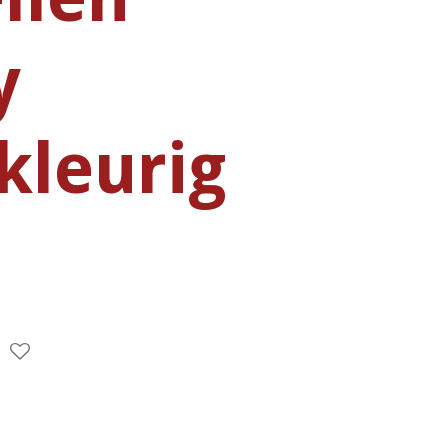
y
kleurig