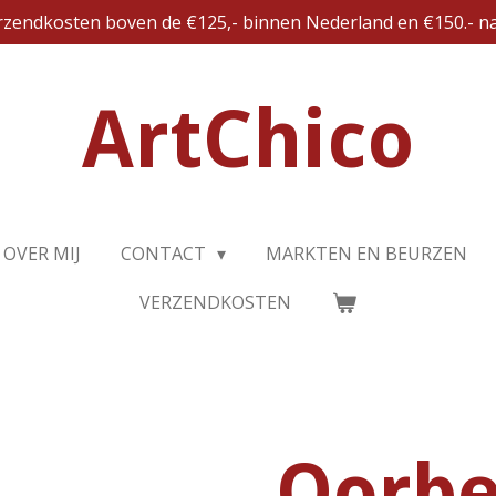
erzendkosten boven de €125,- binnen Nederland en €150.- na
ArtChico
OVER MIJ
CONTACT
MARKTEN EN BEURZEN
VERZENDKOSTEN
Oorbe