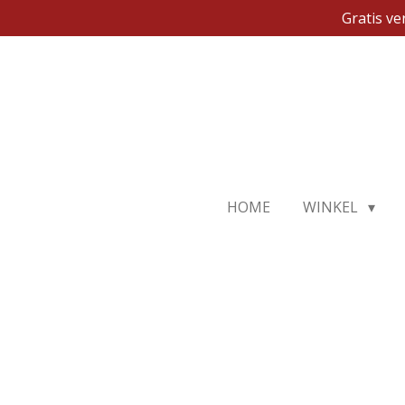
Gratis v
Ga
direct
naar
de
hoofdinhoud
HOME
WINKEL