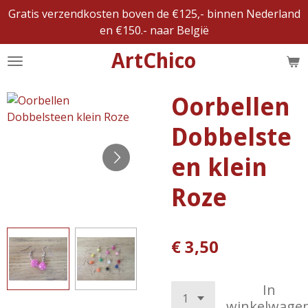
Gratis verzendkosten boven de €125,- binnen Nederland
Ga
en €150.- naar België
direct
naar
ArtChico
de
hoofdinhoud
Oorbellen
Dobbelste
en klein
Roze
€ 3,50
In
winkelwage