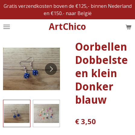
Gratis verzendkosten boven de €125,- binnen Nederland
Ga
en €150.- naar België
direct
naar
ArtChico
de
hoofdinhoud
Oorbellen
Dobbelste
en klein
Donker
blauw
€ 3,50