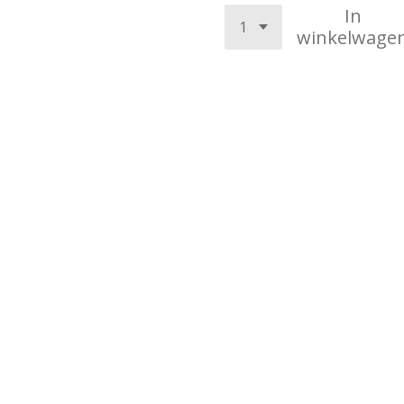
In
winkelwage