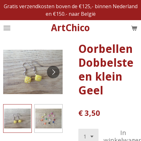
Gratis verzendkosten boven de €125,- binnen Nederland
Ga
en €150.- naar België
direct
naar
ArtChico
de
hoofdinhoud
Oorbellen
Dobbelste
en klein
Geel
€ 3,50
In
winkelwage