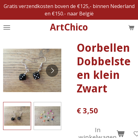
Gratis verzendkosten boven de €125,- binnen Nederland
Ga
en €150.- naar België
direct
naar
ArtChico
de
hoofdinhoud
Oorbellen
Dobbelste
en klein
Zwart
€ 3,50
In
winkelwagen