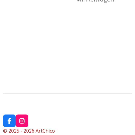
F
I
a
n
© 2025 - 2026 ArtChico
c
s