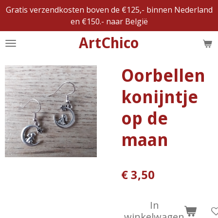
Gratis verzendkosten boven de €125,- binnen Nederland
Ga
en €150.- naar België
direct
naar
ArtChico
de
hoofdinhoud
Oorbellen
konijntje
op de
maan
€ 3,50
In
winkelwagen