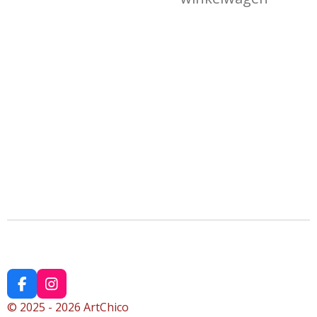
F
I
a
n
© 2025 - 2026 ArtChico
c
s