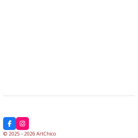
F
I
a
n
© 2025 - 2026 ArtChico
c
s