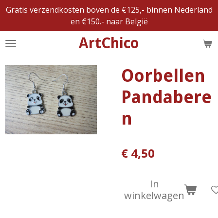
Gratis verzendkosten boven de €125,- binnen Nederland
Ga
en €150.- naar België
direct
naar
ArtChico
de
hoofdinhoud
Oorbellen
Pandabere
n
€ 4,50
In
winkelwagen