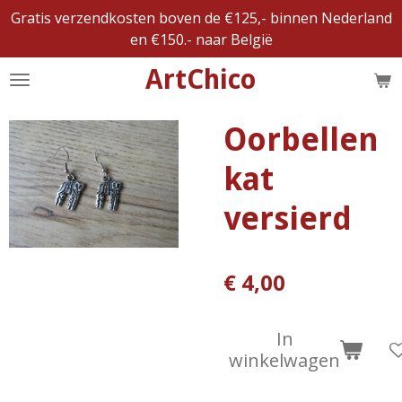
Gratis verzendkosten boven de €125,- binnen Nederland
Ga
en €150.- naar België
direct
naar
ArtChico
de
hoofdinhoud
Oorbellen
kat
versierd
€ 4,00
In
winkelwagen