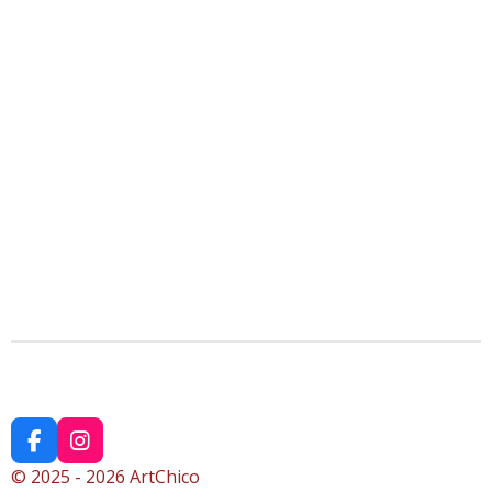
F
I
a
n
© 2025 - 2026 ArtChico
c
s