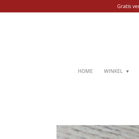
Gratis v
Ga
direct
naar
de
hoofdinhoud
HOME
WINKEL