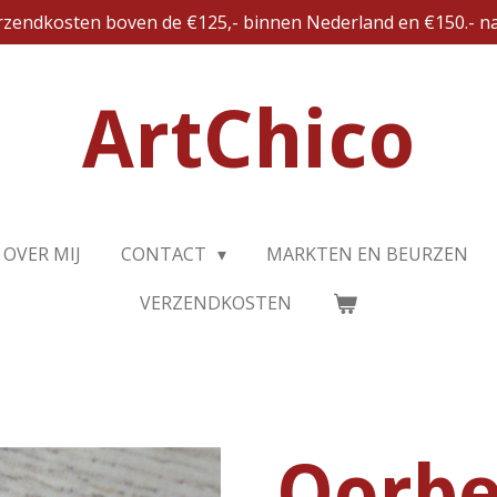
erzendkosten boven de €125,- binnen Nederland en €150.- na
ArtChico
OVER MIJ
CONTACT
MARKTEN EN BEURZEN
VERZENDKOSTEN
Oorbe