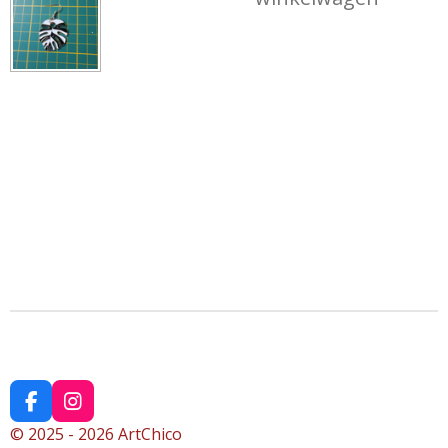
F
I
a
n
© 2025 - 2026 ArtChico
c
s