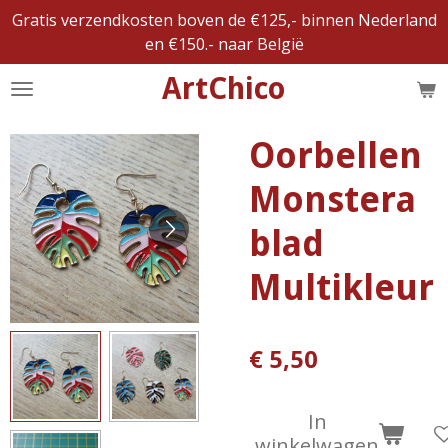
Gratis verzendkosten boven de €125,- binnen Nederland
Ga
en €150.- naar België
direct
naar
ArtChico
de
hoofdinhoud
Oorbellen
Monstera
blad
Multikleur
€ 5,50
In
winkelwagen