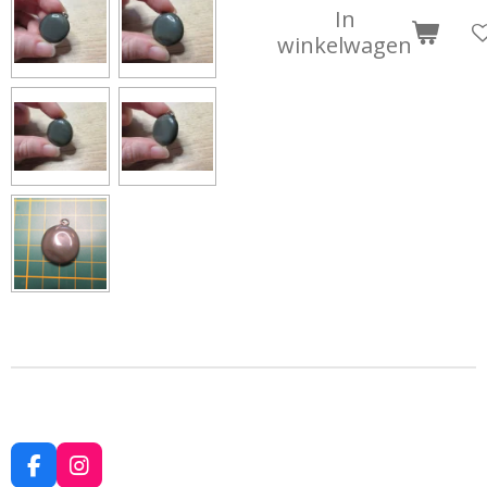
In
winkelwagen
F
I