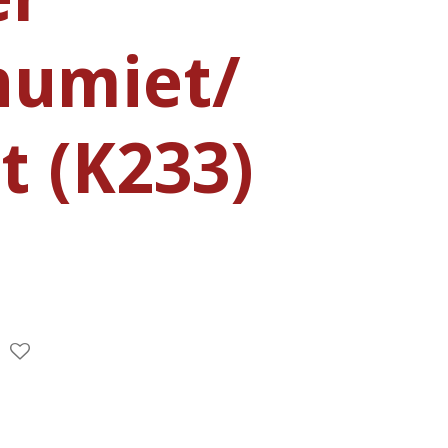
humiet/
t (K233)