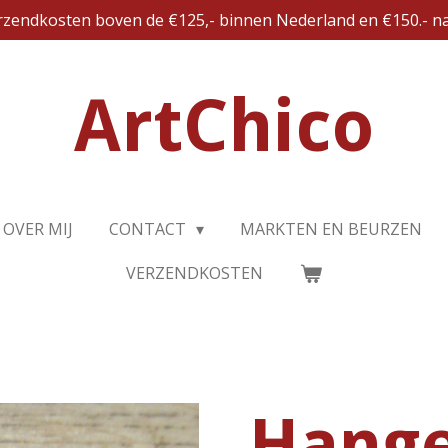
erzendkosten boven de €125,- binnen Nederland en €150.- na
ArtChico
OVER MIJ
CONTACT
MARKTEN EN BEURZEN
VERZENDKOSTEN
Hang