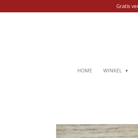
Gratis v
Ga
direct
naar
de
hoofdinhoud
HOME
WINKEL