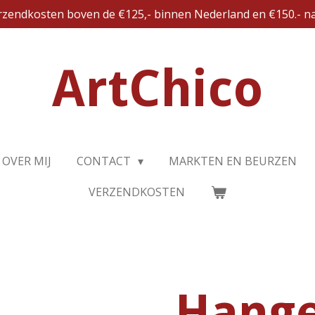
erzendkosten boven de €125,- binnen Nederland en €150.- na
ArtChico
OVER MIJ
CONTACT
MARKTEN EN BEURZEN
VERZENDKOSTEN
Hang