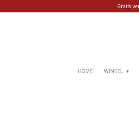
Gratis v
Ga
direct
naar
de
hoofdinhoud
HOME
WINKEL